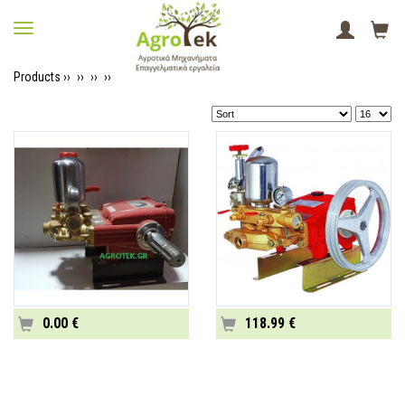
Products ››
››
››
››
0.00 €
118.99 €