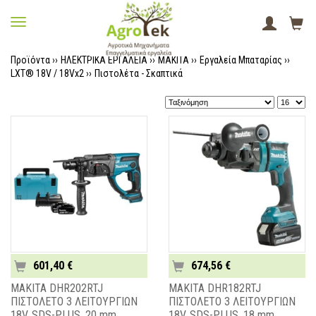
Προϊόντα ››
ΗΛΕΚΤΡΙΚΑ ΕΡΓΑΛΕΙΑ
››
MAKITA
››
Εργαλεία Μπαταρίας
››
LXT® 18V / 18Vx2
››
Πιστολέτα - Σκαπτικά
601,40 €
674,56 €
MAKITA DHR202RTJ
MAKITA DHR182RTJ
ΠΙΣΤΟΛΕΤΟ 3 ΛΕΙΤΟΥΡΓΙΩΝ
ΠΙΣΤΟΛΕΤΟ 3 ΛΕΙΤΟΥΡΓΙΩΝ
18V, SDS-PLUS, 20 mm
18V, SDS-PLUS, 18 mm