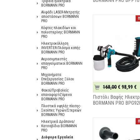
BORMANN PRO BPP10
Τριβεια ηλεκτρικά
BORMANN PRO
Αλφάδι LASER-Μετρητής
αποστάσεων BORMANN
Π
PRO
Κόφτες πλακιδίων και
πολυστερίνης BORMANN
PRO
Ηλεκτροκόλληση
INVERTER-Πλάσμα κοπής
BORMANN PRO
Αεροσυμπιεστές
επαγγελματικοί BORMANN
PRO
Μηχανήματα
Επεξεργασίας Ξύλου
BORMANN PRO
168,00
€ 98,99 €
Φακοί/Προβολείς
επαναφορτιζόμενοι
Πιστόλι Βαφής Ηλεκτρι
BORMANN PRO
BORMANN PRO BPG92
Πλυστικά υψηλής πίεσης-
Σκούπες Υγρών/Στερεών
BORMANN PRO
Π
Ηλεκτρικά Δράπανα/
Κατσαβίδια BORMANN
PRO
Διάφορα Εργαλεία