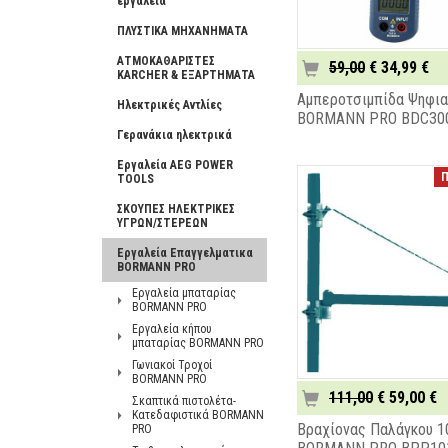
εργαλεία
ΠΛΥΣΤΙΚΑ ΜΗΧΑΝΗΜΑΤΑ
ΑΤΜΟΚΑΘΑΡΙΣΤΕΣ
59,00
€ 34,99 €
KARCHER & ΕΞΑΡΤΗΜΑΤΑ
Αμπεροτσιμπίδα Ψηφια
Ηλεκτρικές Αντλίες
BORMANN PRO BDC30
Γερανάκια ηλεκτρικά
Εργαλεία AEG POWER
Π
TOOLS
ΣΚΟΥΠΕΣ ΗΛΕΚΤΡΙΚΕΣ
ΥΓΡΩΝ/ΣΤΕΡΕΩΝ
Εργαλεία Επαγγελματικα
BORMANN PRO
Εργαλεία μπαταρίας
BORMANN PRO
Εργαλεία κήπου
μπαταρίας BORMANN PRO
Γωνιακοί Τροχοί
BORMANN PRO
111,00
€ 59,00 €
Σκαπτικά πιστολέτα-
Κατεδαφιστικά BORMANN
Βραχίονας Παλάγκου 1
PRO