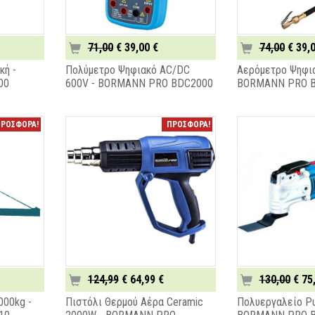
71,00
€ 39,00 €
74,00
€ 39,0
κή -
Πολύμετρο Ψηφιακό AC/DC
Αερόμετρο Ψηφια
00
600V - BORMANN PRO BDC2000
BORMANN PRO B
ΡΟΣΦΟΡΑ!
ΠΡΟΣΦΟΡΑ!
124,99
€ 64,99 €
130,00
€ 75
000kg -
Πιστόλι Θερμού Αέρα Ceramic
Πολυεργαλείο Ρυ