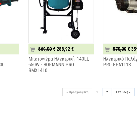
569,00
€ 288,92 €
570,00
€ 35
 -
Μπετονιέρα Ηλεκτρική, 140Lt,
Ηλεκτρικό Παλά
00
650W - BORMANN PRO
PRO BPA1118
BMX1410
«
Προηγούμενη
1
2
Επόμενη
»