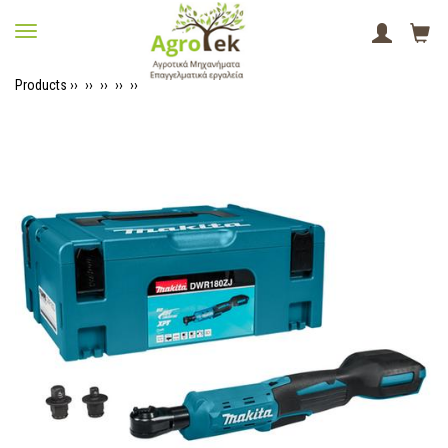
Products ››
››
››
››
››