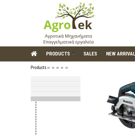
PRODUCTS
SALES
NEW ARRIVA
Products ››
››
››
››
››